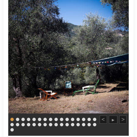
<
>
►