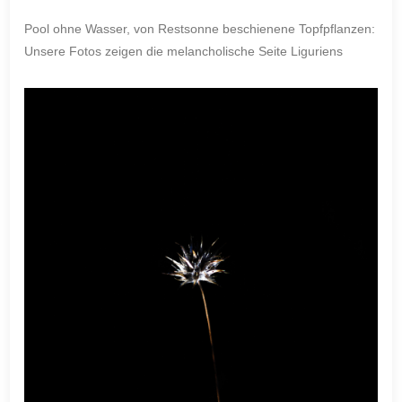
Pool ohne Wasser, von Restsonne beschienene Topfpflanzen:
Unsere Fotos zeigen die melancholische Seite Liguriens