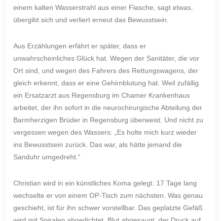
einem kalten Wasserstrahl aus einer Flasche, sagt etwas,
übergibt sich und verliert erneut das Bewusstsein.
Aus Erzählungen erfährt er später, dass er
unwahrscheinliches Glück hat. Wegen der Sanitäter, die vor
Ort sind, und wegen des Fahrers des Rettungswagens, der
gleich erkennt, dass er eine Gehirnblutung hat. Weil zufällig
ein Ersatzarzt aus Regensburg im Chamer Krankenhaus
arbeitet, der ihn sofort in die neurochirurgische Abteilung der
Barmherzigen Brüder in Regensburg überweist. Und nicht zu
vergessen wegen des Wassers: „Es holte mich kurz wieder
ins Bewusstsein zurück. Das war, als hätte jemand die
Sanduhr umgedreht.“
Christian wird in ein künstliches Koma gelegt. 17 Tage lang
wechselte er von einem OP-Tisch zum nächsten. Was genau
geschieht, ist für ihn schwer vorstellbar. Das geplatzte Gefäß
wird mit Spiralen abgedichtet, Blut abgesaugt, der Druck auf