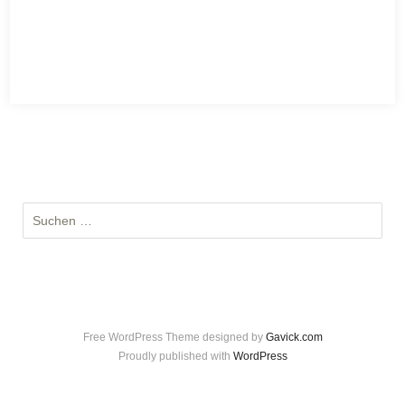
S
u
c
h
e
n
Free WordPress Theme designed by
Gavick.com
n
Proudly published with
WordPress
a
c