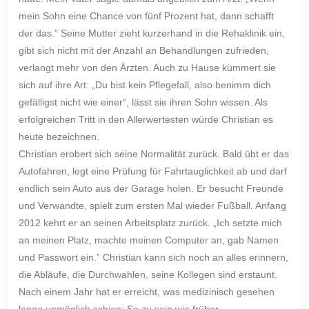
mein Sohn eine Chance von fünf Prozent hat, dann schafft
der das.” Seine Mutter zieht kurzerhand in die Rehaklinik ein,
gibt sich nicht mit der Anzahl an Behandlungen zufrieden,
verlangt mehr von den Ärzten. Auch zu Hause kümmert sie
sich auf ihre Art: „Du bist kein Pflegefall, also benimm dich
gefälligst nicht wie einer“, lässt sie ihren Sohn wissen. Als
erfolgreichen Tritt in den Allerwertesten würde Christian es
heute bezeichnen.
Christian erobert sich seine Normalität zurück. Bald übt er das
Autofahren, legt eine Prüfung für Fahrtauglichkeit ab und darf
endlich sein Auto aus der Garage holen. Er besucht Freunde
und Verwandte, spielt zum ersten Mal wieder Fußball. Anfang
2012 kehrt er an seinen Arbeitsplatz zurück. „Ich setzte mich
an meinen Platz, machte meinen Computer an, gab Namen
und Passwort ein.” Christian kann sich noch an alles erinnern,
die Abläufe, die Durchwahlen, seine Kollegen sind erstaunt.
Nach einem Jahr hat er erreicht, was medizinisch gesehen
lange unmöglich schien: So zu sein wie früher.