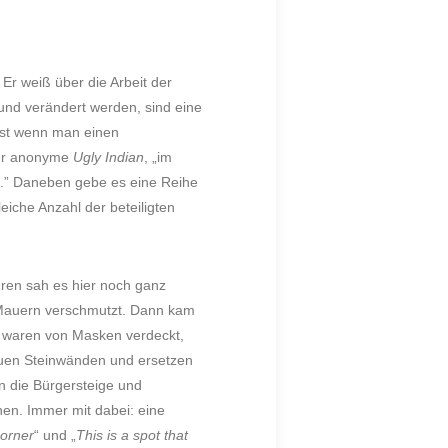
Er weiß über die Arbeit der
und verändert werden, sind eine
rst wenn man einen
der anonyme
Ugly Indian
, „im
en.” Daneben gebe es eine Reihe
eiche Anzahl der beteiligten
ren sah es hier noch ganz
e Mauern verschmutzt. Dann kam
r waren von Masken verdeckt,
auen Steinwänden und ersetzen
n die Bürgersteige und
onen. Immer mit dabei: eine
Corner
“ und „
This is a spot that