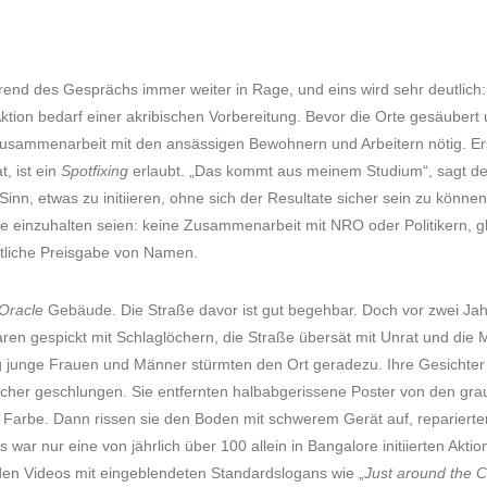
rend des Gesprächs immer weiter in Rage, und eins wird sehr deutlich: 
ion bedarf einer akribischen Vorbereitung. Bevor die Orte gesäubert 
Zusammenarbeit mit den ansässigen Bewohnern und Arbeitern nötig. E
 ist ein
Spotfixing
erlaubt. „Das kommt aus meinem Studium“, sagt 
inn, etwas zu initiieren, ohne sich der Resultate sicher sein zu könn
e einzuhalten seien: keine Zusammenarbeit mit NRO oder Politikern, gl
tliche Preisgabe von Namen.
Oracle
Gebäude. Die Straße davor ist gut begehbar. Doch vor zwei Jah
aren gespickt mit Schlaglöchern, die Straße übersät mit Unrat und di
ig junge Frauen und Männer stürmten den Ort geradezu. Ihre Gesichte
ücher geschlungen. Sie entfernten halbabgerissene Poster von den gr
e Farbe. Dann rissen sie den Boden mit schwerem Gerät auf, reparierte
war nur eine von jährlich über 100 allein in Bangalore initiierten Akti
den Videos mit eingeblendeten Standardslogans wie „
Just around the 