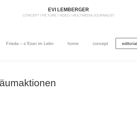
EVI LEMBERGER
CONCEPT I PICTURE I VIDEO I MULTIMEDIA JOURNALIST
Frieda – s`Essn im Lebn
home
concept
editoria
äumaktionen