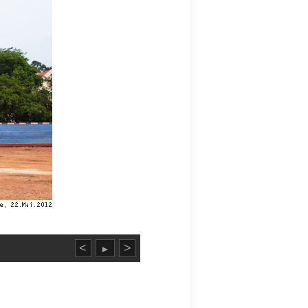
<
>
►