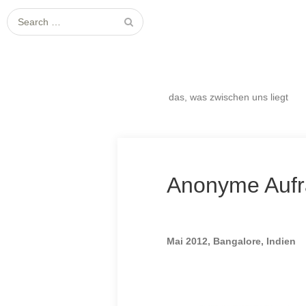
S
e
a
r
c
das, was zwischen uns liegt
h
f
o
r
:
Anonyme Aufr
Mai 2012, Bangalore, Indien