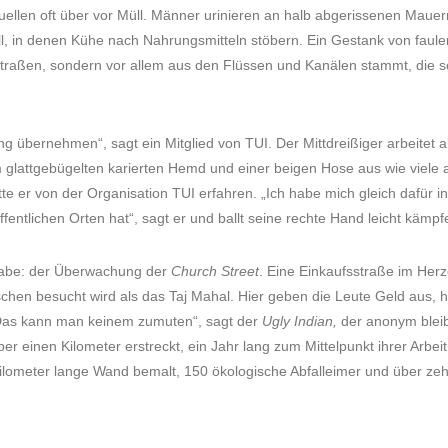
uellen oft über vor Müll. Männer urinieren an halb abgerissenen Mauer
l, in denen Kühe nach Nahrungsmitteln stöbern. Ein Gestank von faulen 
Straßen, sondern vor allem aus den Flüssen und Kanälen stammt, die s
g übernehmen“, sagt ein Mitglied von TUI. Der Mittdreißiger arbeitet al
 glattgebügelten karierten Hemd und einer beigen Hose aus wie viele 
te er von der Organisation TUI erfahren. „Ich habe mich gleich dafür int
entlichen Orten hat“, sagt er und ballt seine rechte Hand leicht kämpfe
fgabe: der Überwachung der
Church Street
. Eine Einkaufsstraße im Her
n besucht wird als das Taj Mahal. Hier geben die Leute Geld aus, h
. „Das kann man keinem zumuten“, sagt der
Ugly Indian,
der anonym bleib
ber einen Kilometer erstreckt, ein Jahr lang zum Mittelpunkt ihrer Arb
Kilometer lange Wand bemalt, 150 ökologische Abfalleimer und über zehn