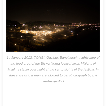
14 January 2012, TONGI, Gazipur, Bangladesh. nightscape of
the food area of the Biswa Ijtema festival area. Millions of
Msulms stayin over night at the camp sights of the festival. In
these areas just men are allowed to be. Photograph by Evi
Lemberger/Drik