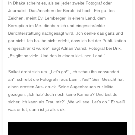
In Dhaka scheint es, als sei jeder zweite Fotograf oder
Journalist. Das Ansehen der Berufe ist hoch. Ein gu- tes
Zeichen, meint Evi Lemberger, in einem Land, dem
Korruption im Me- dienbereich und eingeschränkte
Berichterstattung nachgesagt wird. „Ich denke das ganz und
gar nicht. Ich ha- be nicht erlebt, dass ich bei der Publi- kation
eingeschränkt wurde“, sagt Adnan Wahid, Fotograf bei Drik.
„Es gibt so viele. Und das in einem klei- nen Land.“
Saikat dreht sich um. „Let’s go!“ „Ich schau ihn verwundert
an“, schreibt die Fotografin aus Lam: „Yes!“ Sein Gesicht hat
einen ernsten Aus- druck. Seine Augenbrauen zur Mitte
gezogen. „Ich hab’ doch noch keine Kamera? Und bist du
sicher, ich kann als Frau mit?“
„We will see. Let’s go.“
Er weiß,
was er tut,
dann ist ja alles ok.