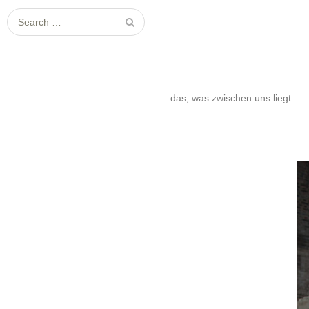
S
e
a
r
c
das, was zwischen uns liegt
h
f
o
r
: