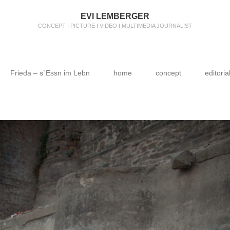
EVI LEMBERGER
CONCEPT I PICTURE I VIDEO I MULTIMEDIA JOURNALIST
Frieda – s`Essn im Lebn
home
concept
editoria