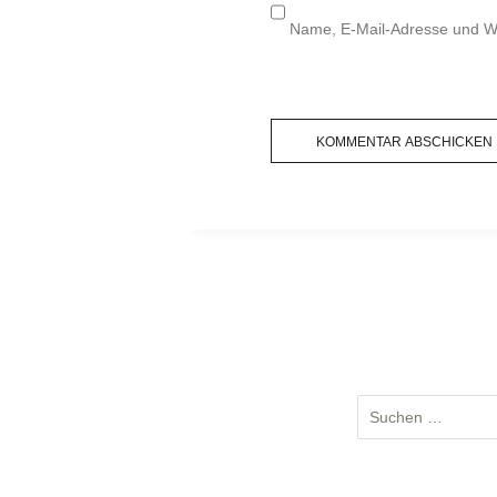
Name, E-Mail-Adresse und We
S
u
c
h