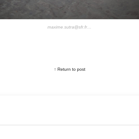
maxime.sutra@sfr.fr…
↑ Return to post