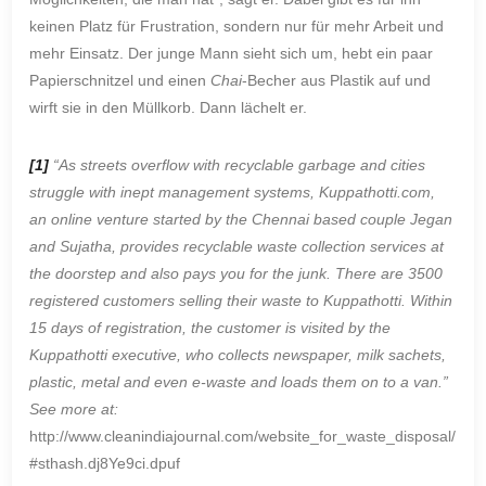
keinen Platz für Frustration, sondern nur für mehr Arbeit und
mehr Einsatz. Der junge Mann sieht sich um, hebt ein paar
Papierschnitzel und einen
Chai
-Becher aus Plastik auf und
wirft sie in den Müllkorb. Dann lächelt er.
[1]
“
As streets overflow with recyclable garbage and cities
struggle with inept management systems, Kuppathotti.com,
an online venture started by the Chennai based couple Jegan
and Sujatha, provides recyclable waste collection services at
the doorstep and also pays you for the junk. There are 3500
registered customers selling their waste to Kuppathotti. Within
15 days of registration, the customer is visited by the
Kuppathotti executive, who collects newspaper, milk sachets,
plastic, metal and even e-waste and loads them on to a van.”
See more at:
http://www.cleanindiajournal.com/website_for_waste_disposal/
#sthash.dj8Ye9ci.dpuf