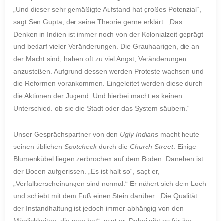
„Und dieser sehr gemäßigte Aufstand hat großes Potenzial“,
sagt Sen Gupta, der seine Theorie gerne erklärt: „Das
Denken in Indien ist immer noch von der Kolonialzeit geprägt
und bedarf vieler Veränderungen. Die Grauhaarigen, die an
der Macht sind, haben oft zu viel Angst, Veränderungen
anzustoßen. Aufgrund dessen werden Proteste wachsen und
die Reformen vorankommen. Eingeleitet werden diese durch
die Aktionen der Jugend. Und hierbei macht es keinen
Unterschied, ob sie die Stadt oder das System säubern.“
Unser Gesprächspartner von den
Ugly Indians
macht heute
seinen üblichen
Spotcheck
durch die
Church Street
. Einige
Blumenkübel liegen zerbrochen auf dem Boden. Daneben ist
der Boden aufgerissen. „Es ist halt so“, sagt er,
„Verfallserscheinungen sind normal.“ Er nähert sich dem Loch
und schiebt mit dem Fuß einen Stein darüber. „Die Qualität
der Instandhaltung ist jedoch immer abhängig von den
Möglichkeiten, die man hat“, sagt er. Dabei gibt es für ihn