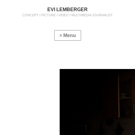
EVI LEMBERGER
CONCEPT I PICTURE I VIDEO I MULTIMEDIA JOURNALIST