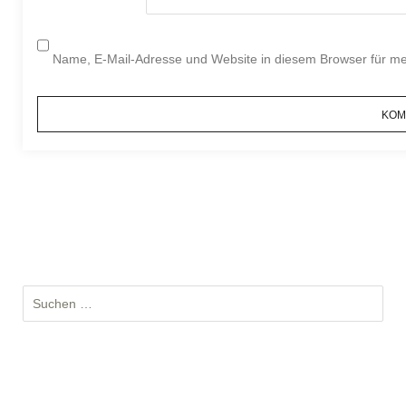
Name, E-Mail-Adresse und Website in diesem Browser für m
S
u
c
h
e