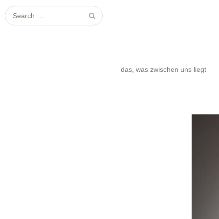
S
e
a
r
c
das, was zwischen uns liegt
h
f
o
r
: