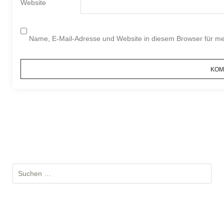
Website
Name, E-Mail-Adresse und Website in diesem Browser für m
S
u
c
h
e