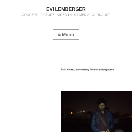
EVI LEMBERGER
CONCEPT I PICTURE I VIDEO I MULTIMEDIA JOURNALIST