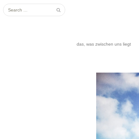
S
e
a
r
c
das, was zwischen uns liegt
h
f
o
r
: