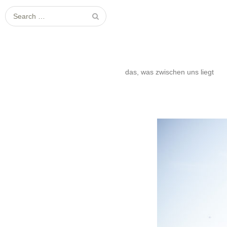
S
e
a
r
c
das, was zwischen uns liegt
h
f
o
r
: