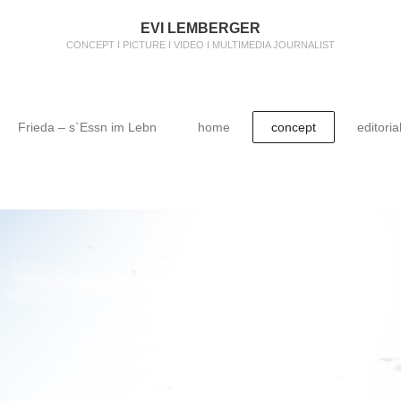
EVI LEMBERGER
CONCEPT I PICTURE I VIDEO I MULTIMEDIA JOURNALIST
Frieda – s`Essn im Lebn
home
concept
editoria