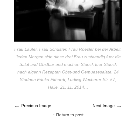
Frau Laufer, Frau Schuster, Frau Roesler bei der Arbeit.
Jeden Morgen sidn diese drei Frau zustaendig fuer die
Salat und Obstbar und machen Stueck fuer Stueck
nach eigenn Rezepten Obst-und Gemuesesalate. 24
Studnen Edeka Ekhardt, Ludiwg Wucherer Str. 57,
Halle. 21. 11. 2014…
←
→
Previous Image
Next Image
↑ Return to post