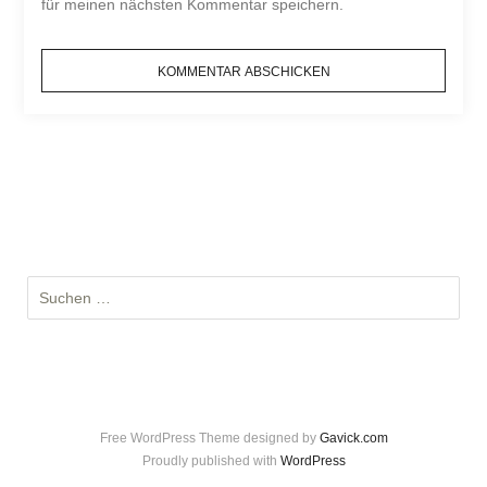
für meinen nächsten Kommentar speichern.
S
u
c
h
e
n
Free WordPress Theme designed by
Gavick.com
n
Proudly published with
WordPress
a